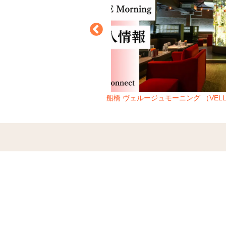
ノア （Pellinore）
船橋 ヴェルージュモーニング （VELL
Morning）