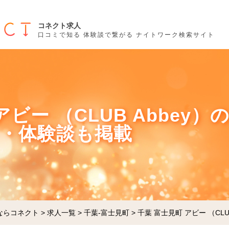
コネクト求人
口コミで知る 体験談で繋がる ナイトワーク検索サイト
アビー （CLUB Abbey
ミ・体験談も掲載
ならコネクト
>
求人一覧
>
千葉-富士見町
>
千葉 富士見町 アビー （CLUB