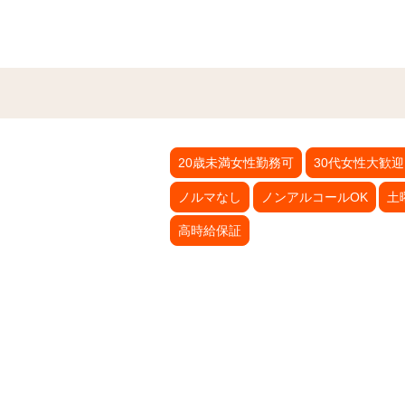
20歳未満女性勤務可
30代女性大歓迎
ノルマなし
ノンアルコールOK
土
高時給保証