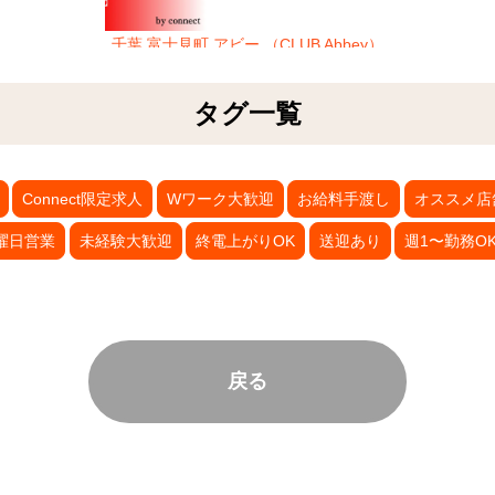
千葉 富士見町 アビー （CLUB Abbey）
タグ一覧
Connect限定求人
Wワーク大歓迎
お給料手渡し
オススメ店
曜日営業
未経験大歓迎
終電上がりOK
送迎あり
週1〜勤務O
戻る