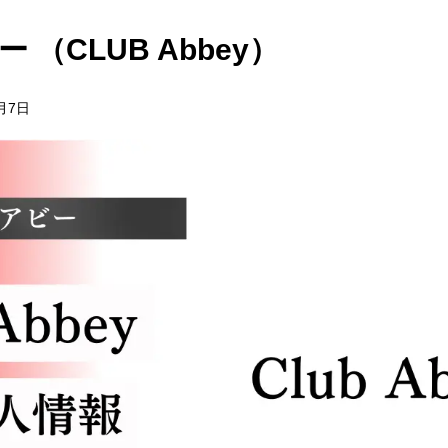
 （CLUB Abbey）
3月7日