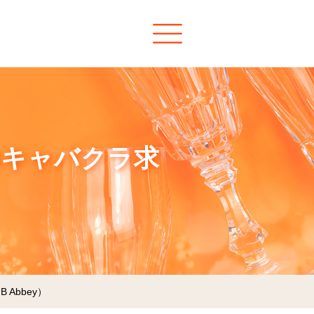
）のキャバクラ求
 Abbey）