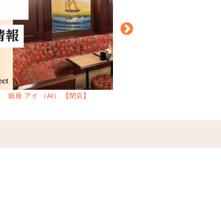
銀座 アイ （AI） 【閉店】
千葉 富士見町 ベル （Cl