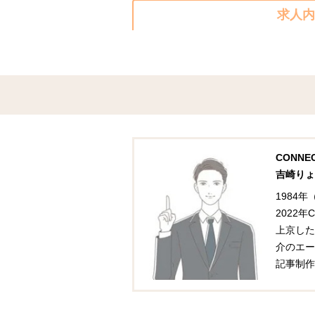
求人内
CONN
吉崎りょ
1984
2022
上京した
介のエー
記事制作