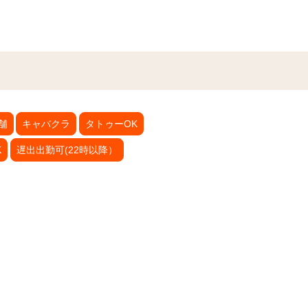
舗
キャバクラ
タトゥーOK
K
遅出出勤可(22時以降）