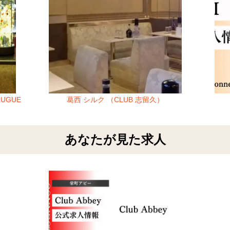
UGUE
葛西 シルク （CLUB 志留久）
あなたが見た求人