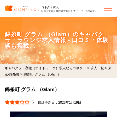
コネクト求人
口コミで知る 体験談で繋がる ナイトワーク検索サイト
錦糸町 グラム （Glam）のキャバク
ラ・ラウンジ求人情報 - 口コミ・体験
談も掲載
>
>
キャバクラ・夜職（ナイトワーク）求人ならコネクト
求人一覧
東
>
京-錦糸町
錦糸町 グラム （Glam）
錦糸町 グラム （Glam）
3
最終更新日：
2026年1月19日