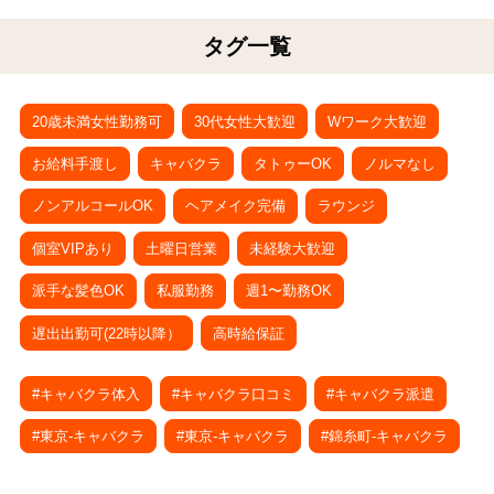
タグ一覧
20歳未満女性勤務可
30代女性大歓迎
Wワーク大歓迎
お給料手渡し
キャバクラ
タトゥーOK
ノルマなし
ノンアルコールOK
ヘアメイク完備
ラウンジ
個室VIPあり
土曜日営業
未経験大歓迎
派手な髪色OK
私服勤務
週1〜勤務OK
遅出出勤可(22時以降）
高時給保証
#キャバクラ体入
#キャバクラ口コミ
#キャバクラ派遣
#東京-キャバクラ
#東京-キャバクラ
#錦糸町-キャバクラ