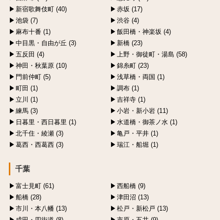
新宿歌舞伎町 (40)
赤坂 (17)
池袋 (7)
渋谷 (4)
麻布十番 (1)
飯田橋・神楽坂 (4)
中目黒・自由が丘 (3)
新橋 (23)
五反田 (4)
上野・御徒町・湯島 (58)
神田・秋葉原 (10)
錦糸町 (23)
門前仲町 (5)
浅草橋・両国 (1)
町田 (1)
調布 (1)
立川 (1)
吉祥寺 (1)
練馬 (3)
小岩・新小岩 (11)
日暮里・西日暮里 (1)
水道橋・御茶ノ水 (1)
北千住・綾瀬 (3)
亀戸・平井 (1)
葛西・西葛西 (3)
瑞江・船堀 (1)
千葉
富士見町 (61)
西船橋 (9)
船橋 (28)
津田沼 (13)
市川・本八幡 (13)
松戸・新松戸 (13)
成田・四街道 (8)
市原・五井 (9)