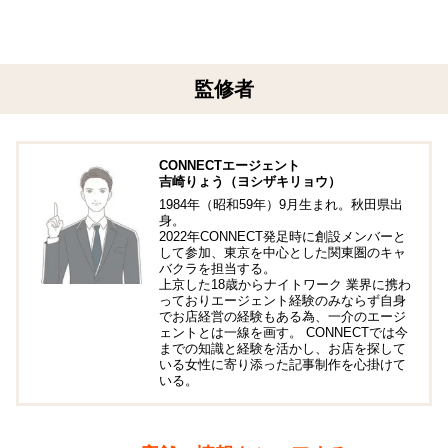
監修者
CONNECTエージェント
吉崎りょう（ヨシザキリョウ）
1984年（昭和59年）9月生まれ。秋田県出
身。
2022年CONNECT発足時に創設メンバーと
して参加、東京を中心とした関東圏のキャ
バクラを担当する。
上京した18歳からナイトワーク 業界に携わ
っておりエージェント経験のみならず自身
でお店経営の経験もある為、一介のエージ
ェントとは一線を画す。 CONNECTでは今
までの知識と経験を活かし、お店を探して
いる女性に寄り添った記事制作を心掛けて
いる。