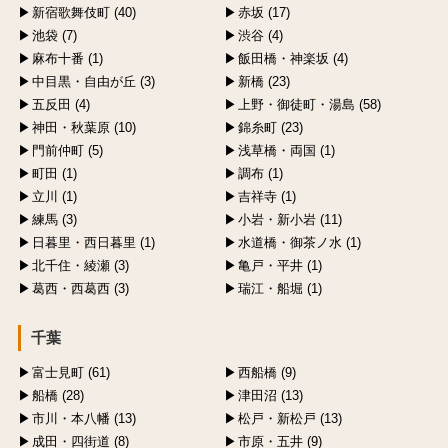
新宿歌舞伎町 (40)
赤坂 (17)
池袋 (7)
渋谷 (4)
麻布十番 (1)
飯田橋・神楽坂 (4)
中目黒・自由が丘 (3)
新橋 (23)
五反田 (4)
上野・御徒町・湯島 (58)
神田・秋葉原 (10)
錦糸町 (23)
門前仲町 (5)
浅草橋・両国 (1)
町田 (1)
調布 (1)
立川 (1)
吉祥寺 (1)
練馬 (3)
小岩・新小岩 (11)
日暮里・西日暮里 (1)
水道橋・御茶ノ水 (1)
北千住・綾瀬 (3)
亀戸・平井 (1)
葛西・西葛西 (3)
瑞江・船堀 (1)
千葉
富士見町 (61)
西船橋 (9)
船橋 (28)
津田沼 (13)
市川・本八幡 (13)
松戸・新松戸 (13)
成田・四街道 (8)
市原・五井 (9)