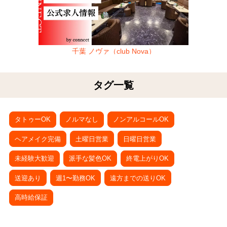
千葉 ノヴァ（club Nova）
タグ一覧
タトゥーOK
ノルマなし
ノンアルコールOK
ヘアメイク完備
土曜日営業
日曜日営業
未経験大歓迎
派手な髪色OK
終電上がりOK
送迎あり
週1〜勤務OK
遠方までの送りOK
高時給保証