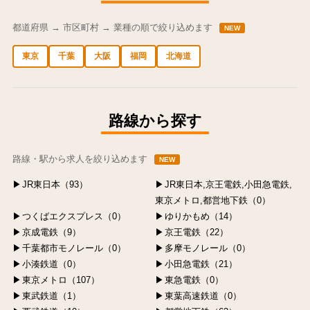
都道府県 → 市区町村 → 業種の順で絞り込めます
NEW
東京
千葉
大阪
福岡
北海道
中央区の求人
港区の求人
渋谷区の求人
新宿区の求人
豊島区の求人
路線から探す
路線・駅から求人を絞り込めます
NEW
JR東日本（93）
JR東日本,京王電鉄,小田急電鉄,
東京メトロ,都営地下鉄（0）
つくばエクスプレス（0）
ゆりかもめ（14）
京成電鉄（9）
京王電鉄（22）
千葉都市モノレール（0）
多摩モノレール（0）
小湊鉄道（0）
小田急電鉄（21）
東京メトロ（107）
東急電鉄（0）
東武鉄道（1）
東葉高速鉄道（0）