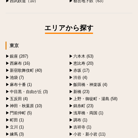
西武鉄道（10）
都営地下鉄（63）
エリアから探す
東京
銀座 (287)
六本木 (63)
西麻布 (16)
恵比寿 (20)
新宿歌舞伎町 (40)
赤坂 (17)
池袋 (7)
渋谷 (4)
麻布十番 (1)
飯田橋・神楽坂 (4)
中目黒・自由が丘 (3)
新橋 (23)
五反田 (4)
上野・御徒町・湯島 (58)
神田・秋葉原 (10)
錦糸町 (23)
門前仲町 (5)
浅草橋・両国 (1)
町田 (1)
調布 (1)
立川 (1)
吉祥寺 (1)
練馬 (3)
小岩・新小岩 (11)