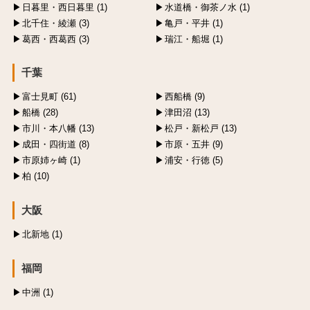
日暮里・西日暮里 (1)
水道橋・御茶ノ水 (1)
北千住・綾瀬 (3)
亀戸・平井 (1)
葛西・西葛西 (3)
瑞江・船堀 (1)
千葉
富士見町 (61)
西船橋 (9)
船橋 (28)
津田沼 (13)
市川・本八幡 (13)
松戸・新松戸 (13)
成田・四街道 (8)
市原・五井 (9)
市原姉ヶ崎 (1)
浦安・行徳 (5)
柏 (10)
大阪
北新地 (1)
福岡
中洲 (1)