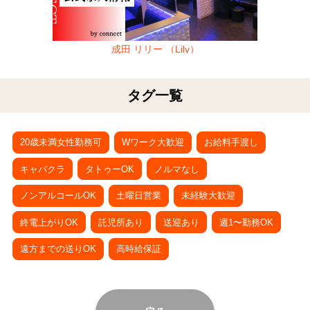
成田 リリー （Lily）
タグ一覧
20歳未満女性勤務可
Wワーク大歓迎
お給料手渡し
キャバクラ
タトゥーOK
ノルマなし
ノンアルコールOK
土曜日営業
未経験大歓迎
終電上がりOK
託児所あり
送迎あり
週1〜勤務OK
遠方までの送りOK
高時給保証