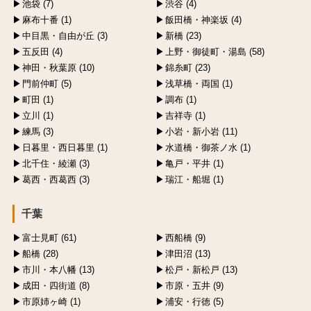
池袋 (7)
渋谷 (4)
麻布十番 (1)
飯田橋・神楽坂 (4)
中目黒・自由が丘 (3)
新橋 (23)
五反田 (4)
上野・御徒町・湯島 (58)
神田・秋葉原 (10)
錦糸町 (23)
門前仲町 (5)
浅草橋・両国 (1)
町田 (1)
調布 (1)
立川 (1)
吉祥寺 (1)
練馬 (3)
小岩・新小岩 (11)
日暮里・西日暮里 (1)
水道橋・御茶ノ水 (1)
北千住・綾瀬 (3)
亀戸・平井 (1)
葛西・西葛西 (3)
瑞江・船堀 (1)
千葉
富士見町 (61)
西船橋 (9)
船橋 (28)
津田沼 (13)
市川・本八幡 (13)
松戸・新松戸 (13)
成田・四街道 (8)
市原・五井 (9)
市原姉ヶ崎 (1)
浦安・行徳 (5)