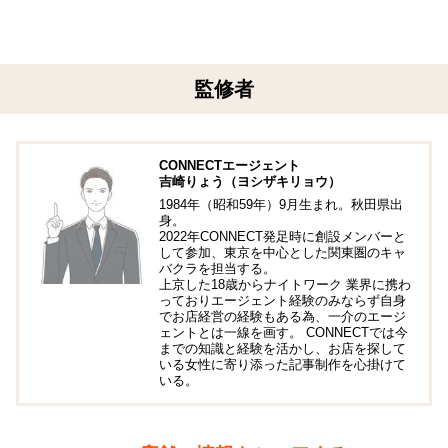
監修者
CONNECTエージェント
吉崎りょう（ヨシザキリョウ）
1984年（昭和59年）9月生まれ。秋田県出
身。
2022年CONNECT発足時に創設メンバーと
して参加、東京を中心とした関東圏のキャ
バクラを担当する。
上京した18歳からナイトワーク 業界に携わ
っておりエージェント経験のみならず自身
でお店経営の経験もある為、一介のエージ
ェントとは一線を画す。 CONNECTでは今
までの知識と経験を活かし、お店を探して
いる女性に寄り添った記事制作を心掛けて
いる。