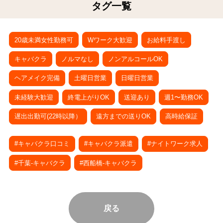
タグ一覧
20歳未満女性勤務可
Wワーク大歓迎
お給料手渡し
キャバクラ
ノルマなし
ノンアルコールOK
ヘアメイク完備
土曜日営業
日曜日営業
未経験大歓迎
終電上がりOK
送迎あり
週1〜勤務OK
遅出出勤可(22時以降）
遠方までの送りOK
高時給保証
#キャバクラ口コミ
#キャバクラ派遣
#ナイトワーク求人
#千葉-キャバクラ
#西船橋-キャバクラ
戻る