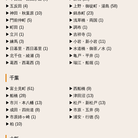
五反田 (4)
上野・御徒町・湯島 (58)
神田・秋葉原 (10)
錦糸町 (23)
門前仲町 (5)
浅草橋・両国 (1)
町田 (1)
調布 (1)
立川 (1)
吉祥寺 (1)
練馬 (3)
小岩・新小岩 (11)
日暮里・西日暮里 (1)
水道橋・御茶ノ水 (1)
北千住・綾瀬 (3)
亀戸・平井 (1)
葛西・西葛西 (3)
瑞江・船堀 (1)
千葉
富士見町 (61)
西船橋 (9)
船橋 (28)
津田沼 (13)
市川・本八幡 (13)
松戸・新松戸 (13)
成田・四街道 (8)
市原・五井 (9)
市原姉ヶ崎 (1)
浦安・行徳 (5)
柏 (10)