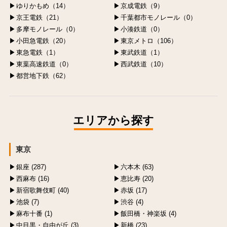
ゆりかもめ（14）
京成電鉄（9）
京王電鉄（21）
千葉都市モノレール（0）
多摩モノレール（0）
小湊鉄道（0）
小田急電鉄（20）
東京メトロ（106）
東急電鉄（1）
東武鉄道（1）
東葉高速鉄道（0）
西武鉄道（10）
都営地下鉄（62）
エリアから探す
東京
銀座 (287)
六本木 (63)
西麻布 (16)
恵比寿 (20)
新宿歌舞伎町 (40)
赤坂 (17)
池袋 (7)
渋谷 (4)
麻布十番 (1)
飯田橋・神楽坂 (4)
中目黒・自由が丘 (3)
新橋 (23)