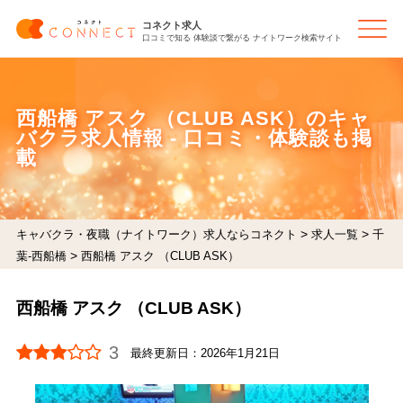
コネクト求人
口コミで知る 体験談で繋がる ナイトワーク検索サイト
西船橋 アスク （CLUB ASK）のキャ
バクラ求人情報 - 口コミ・体験談も掲
載
>
>
キャバクラ・夜職（ナイトワーク）求人ならコネクト
求人一覧
千
>
葉-西船橋
西船橋 アスク （CLUB ASK）
西船橋 アスク （CLUB ASK）
3
最終更新日：
2026年1月21日