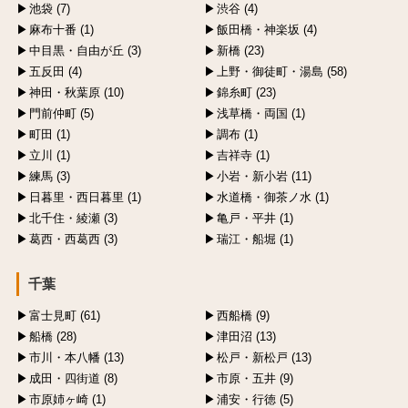
池袋 (7)
渋谷 (4)
麻布十番 (1)
飯田橋・神楽坂 (4)
中目黒・自由が丘 (3)
新橋 (23)
五反田 (4)
上野・御徒町・湯島 (58)
神田・秋葉原 (10)
錦糸町 (23)
門前仲町 (5)
浅草橋・両国 (1)
町田 (1)
調布 (1)
立川 (1)
吉祥寺 (1)
練馬 (3)
小岩・新小岩 (11)
日暮里・西日暮里 (1)
水道橋・御茶ノ水 (1)
北千住・綾瀬 (3)
亀戸・平井 (1)
葛西・西葛西 (3)
瑞江・船堀 (1)
千葉
富士見町 (61)
西船橋 (9)
船橋 (28)
津田沼 (13)
市川・本八幡 (13)
松戸・新松戸 (13)
成田・四街道 (8)
市原・五井 (9)
市原姉ヶ崎 (1)
浦安・行徳 (5)