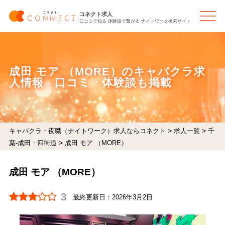
コネクト求人
口コミで知る 体験談で繋がる ナイトワーク検索サイト
成田 モア （MORE）のキャバクラ求
人情報 - 口コミ・体験談も掲載
>
>
キャバクラ・夜職（ナイトワーク）求人ならコネクト
求人一覧
千
>
葉-成田・四街道
成田 モア （MORE）
成田 モア （MORE）
3
最終更新日：
2026年3月2日