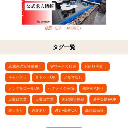
成田 モア （MORE）
タグ一覧
20歳未満女性勤務可
Wワーク大歓迎
お給料手渡し
キャバクラ
タトゥーOK
ノルマなし
ノンアルコールOK
ヘアメイク完備
個室VIPあり
土曜日営業
日曜日営業
未経験大歓迎
派手な髪色OK
迎えあり
送迎あり
週1〜勤務OK
高時給保証