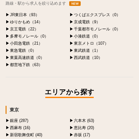
路線・駅から求人を絞り込めます
NEW
JR東日本（93）
つくばエクスプレス（0）
ゆりかもめ（14）
京成電鉄（9）
京王電鉄（22）
千葉都市モノレール（0）
多摩モノレール（0）
小湊鉄道（0）
小田急電鉄（21）
東京メトロ（107）
東急電鉄（0）
東武鉄道（1）
東葉高速鉄道（0）
西武鉄道（10）
都営地下鉄（63）
エリアから探す
東京
銀座 (287)
六本木 (63)
西麻布 (16)
恵比寿 (20)
新宿歌舞伎町 (40)
赤坂 (17)