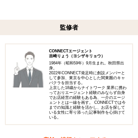
監修者
CONNECTエージェント
吉崎りょう（ヨシザキリョウ）
1984年（昭和59年）9月生まれ。秋田県出
身。
2022年CONNECT発足時に創設メンバーと
して参加、東京を中心とした関東圏のキャ
バクラを担当する。
上京した18歳からナイトワーク 業界に携わ
っておりエージェント経験のみならず自身
でお店経営の経験もある為、一介のエージ
ェントとは一線を画す。 CONNECTでは今
までの知識と経験を活かし、お店を探して
いる女性に寄り添った記事制作を心掛けて
いる。