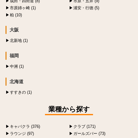
成田・四街道 (8)
市原・五井 (9)
市原姉ヶ崎 (1)
浦安・行徳 (5)
柏 (10)
大阪
北新地 (1)
福岡
中洲 (1)
北海道
すすきの (1)
業種から探す
キャバクラ (376)
クラブ (171)
ラウンジ (97)
ガールズバー (73)