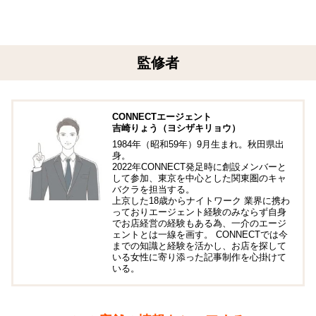
監修者
CONNECTエージェント
吉崎りょう（ヨシザキリョウ）
1984年（昭和59年）9月生まれ。秋田県出
身。
2022年CONNECT発足時に創設メンバーと
して参加、東京を中心とした関東圏のキャ
バクラを担当する。
上京した18歳からナイトワーク 業界に携わ
っておりエージェント経験のみならず自身
でお店経営の経験もある為、一介のエージ
ェントとは一線を画す。 CONNECTでは今
までの知識と経験を活かし、お店を探して
いる女性に寄り添った記事制作を心掛けて
いる。