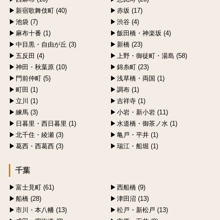
新宿歌舞伎町 (40)
赤坂 (17)
池袋 (7)
渋谷 (4)
麻布十番 (1)
飯田橋・神楽坂 (4)
中目黒・自由が丘 (3)
新橋 (23)
五反田 (4)
上野・御徒町・湯島 (58)
神田・秋葉原 (10)
錦糸町 (23)
門前仲町 (5)
浅草橋・両国 (1)
町田 (1)
調布 (1)
立川 (1)
吉祥寺 (1)
練馬 (3)
小岩・新小岩 (11)
日暮里・西日暮里 (1)
水道橋・御茶ノ水 (1)
北千住・綾瀬 (3)
亀戸・平井 (1)
葛西・西葛西 (3)
瑞江・船堀 (1)
千葉
富士見町 (61)
西船橋 (9)
船橋 (28)
津田沼 (13)
市川・本八幡 (13)
松戸・新松戸 (13)