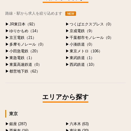
路線・駅から求人を絞り込めます
NEW
JR東日本（92）
つくばエクスプレス（0）
ゆりかもめ（14）
京成電鉄（9）
京王電鉄（21）
千葉都市モノレール（0）
多摩モノレール（0）
小湊鉄道（0）
小田急電鉄（20）
東京メトロ（106）
東急電鉄（1）
東武鉄道（1）
東葉高速鉄道（0）
西武鉄道（10）
都営地下鉄（62）
エリアから探す
東京
銀座 (287)
六本木 (63)
西麻布 (16)
恵比寿 (20)