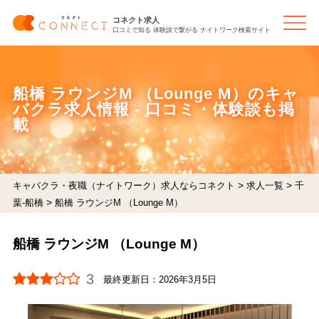
コネクト求人
口コミで知る 体験談で繋がる ナイトワーク検索サイト
船橋 ラウンジM （Lounge M）のキャ
バクラ求人情報 - 口コミ・体験談も掲
載
>
>
キャバクラ・夜職（ナイトワーク）求人ならコネクト
求人一覧
千
>
葉-船橋
船橋 ラウンジM （Lounge M）
船橋 ラウンジM （Lounge M）
3
最終更新日：
2026年3月5日