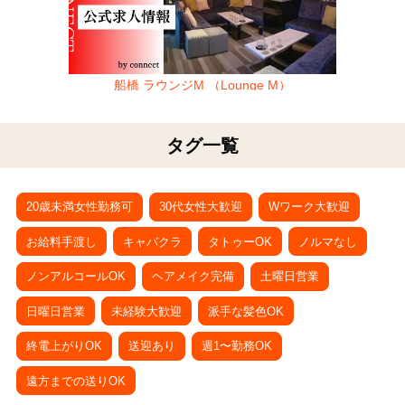
船橋 ラウンジM （Lounge M）
タグ一覧
20歳未満女性勤務可
30代女性大歓迎
Wワーク大歓迎
お給料手渡し
キャバクラ
タトゥーOK
ノルマなし
ノンアルコールOK
ヘアメイク完備
土曜日営業
日曜日営業
未経験大歓迎
派手な髪色OK
終電上がりOK
送迎あり
週1〜勤務OK
遠方までの送りOK