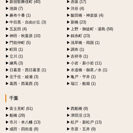
新宿歌舞伎町 (40)
赤坂 (17)
池袋 (7)
渋谷 (4)
麻布十番 (1)
飯田橋・神楽坂 (4)
中目黒・自由が丘 (3)
新橋 (23)
五反田 (4)
上野・御徒町・湯島 (58)
神田・秋葉原 (10)
錦糸町 (23)
門前仲町 (5)
浅草橋・両国 (1)
町田 (1)
調布 (1)
立川 (1)
吉祥寺 (1)
練馬 (3)
小岩・新小岩 (11)
日暮里・西日暮里 (1)
水道橋・御茶ノ水 (1)
北千住・綾瀬 (3)
亀戸・平井 (1)
葛西・西葛西 (3)
瑞江・船堀 (1)
千葉
富士見町 (61)
西船橋 (9)
船橋 (28)
津田沼 (13)
市川・本八幡 (13)
松戸・新松戸 (13)
成田・四街道 (8)
市原・五井 (9)