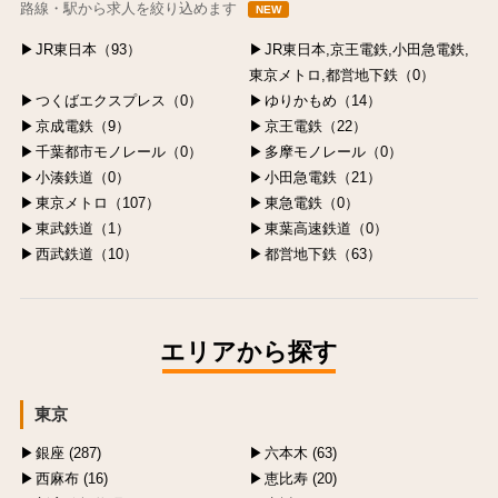
路線・駅から求人を絞り込めます
NEW
JR東日本（93）
JR東日本,京王電鉄,小田急電鉄,
東京メトロ,都営地下鉄（0）
つくばエクスプレス（0）
ゆりかもめ（14）
京成電鉄（9）
京王電鉄（22）
千葉都市モノレール（0）
多摩モノレール（0）
小湊鉄道（0）
小田急電鉄（21）
東京メトロ（107）
東急電鉄（0）
東武鉄道（1）
東葉高速鉄道（0）
西武鉄道（10）
都営地下鉄（63）
エリアから探す
東京
銀座 (287)
六本木 (63)
西麻布 (16)
恵比寿 (20)