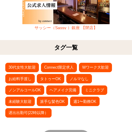
サッシー（Sassy ）銀座 【閉店】
タグ一覧
30代女性大歓迎
Connect限定求人
Wワーク大歓迎
お給料手渡し
タトゥーOK
ノルマなし
ノンアルコールOK
ヘアメイク完備
ミニクラブ
未経験大歓迎
派手な髪色OK
週1〜勤務OK
遅出出勤可(22時以降）