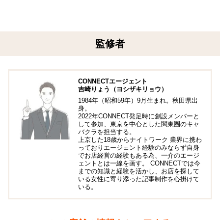
監修者
CONNECTエージェント
吉崎りょう（ヨシザキリョウ）
1984年（昭和59年）9月生まれ。秋田県出
身。
2022年CONNECT発足時に創設メンバーと
して参加、東京を中心とした関東圏のキャ
バクラを担当する。
上京した18歳からナイトワーク 業界に携わ
っておりエージェント経験のみならず自身
でお店経営の経験もある為、一介のエージ
ェントとは一線を画す。 CONNECTでは今
までの知識と経験を活かし、お店を探して
いる女性に寄り添った記事制作を心掛けて
いる。