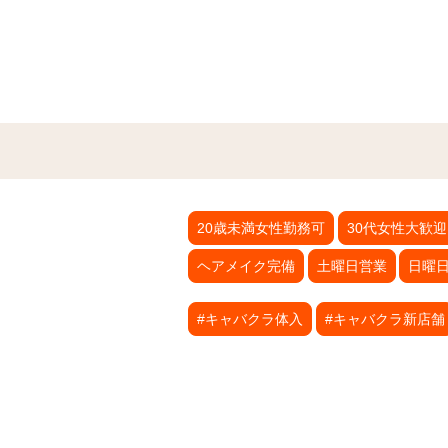
20歳未満女性勤務可
30代女性大歓迎
ヘアメイク完備
土曜日営業
日曜
#キャバクラ体入
#キャバクラ新店舗