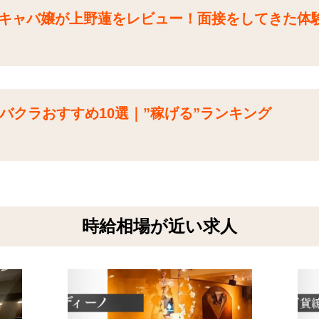
 元キャバ嬢が上野蓮をレビュー！面接をしてきた体
バクラおすすめ10選｜”稼げる”ランキング
時給相場が近い求人