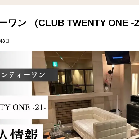
ン （CLUB TWENTY ONE -
7月8日