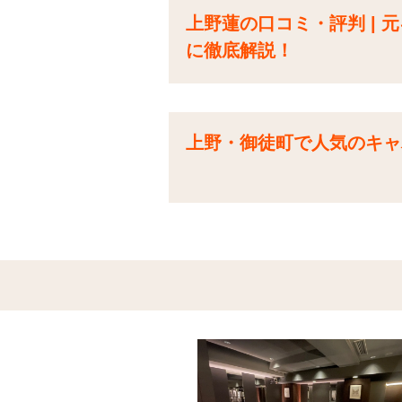
上野蓮の口コミ・評判 |
に徹底解説！
上野・御徒町で人気のキャ