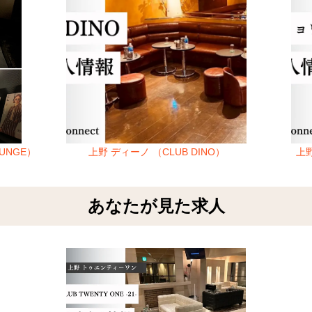
UNGE）
上野 ディーノ （CLUB DINO）
上
あなたが見た求人