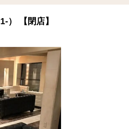
21-） 【閉店】