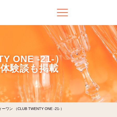
 ONE -21-）
・体験談も掲載
ワン （CLUB TWENTY ONE -21-）