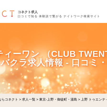
コネクト求人
口コミで知る 体験談で繋がる ナイトワーク検索サイト
ーワン （CLUB TWENTY
バクラ求人情報 - 口コミ
ならコネクト
>
求人一覧
>
東京-上野・御徒町・湯島
>
上野 トゥエンティー