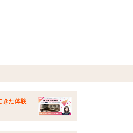
てきた体験