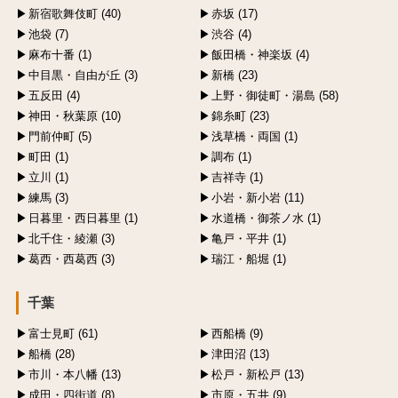
新宿歌舞伎町 (40)
赤坂 (17)
池袋 (7)
渋谷 (4)
麻布十番 (1)
飯田橋・神楽坂 (4)
中目黒・自由が丘 (3)
新橋 (23)
五反田 (4)
上野・御徒町・湯島 (58)
神田・秋葉原 (10)
錦糸町 (23)
門前仲町 (5)
浅草橋・両国 (1)
町田 (1)
調布 (1)
立川 (1)
吉祥寺 (1)
練馬 (3)
小岩・新小岩 (11)
日暮里・西日暮里 (1)
水道橋・御茶ノ水 (1)
北千住・綾瀬 (3)
亀戸・平井 (1)
葛西・西葛西 (3)
瑞江・船堀 (1)
千葉
富士見町 (61)
西船橋 (9)
船橋 (28)
津田沼 (13)
市川・本八幡 (13)
松戸・新松戸 (13)
成田・四街道 (8)
市原・五井 (9)