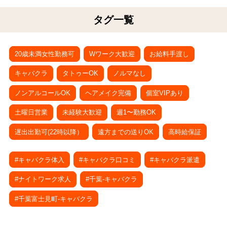
タグ一覧
20歳未満女性勤務可
Wワーク大歓迎
お給料手渡し
キャバクラ
タトゥーOK
ノルマなし
ノンアルコールOK
ヘアメイク完備
個室VIPあり
土曜日営業
未経験大歓迎
週1〜勤務OK
遅出出勤可(22時以降）
遠方までの送りOK
高時給保証
#キャバクラ体入
#キャバクラ口コミ
#キャバクラ派遣
#ナイトワーク求人
#千葉-キャバクラ
#千葉富士見町-キャバクラ